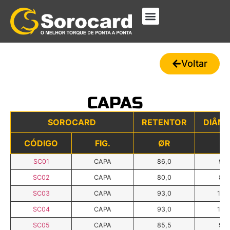
Voltar
CAPAS
SOROCARD
RETENTOR
DIÂM
CÓDIGO
FIG.
ØR
ØI
SC01
CAPA
86,0
90,
SC02
CAPA
80,0
84,
SC03
CAPA
93,0
100
SC04
CAPA
93,0
100
SC05
CAPA
85,5
90,