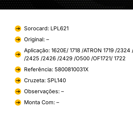
Sorocard: LPL621
Original: –
Aplicação: 1620E/ 1718 /ATRON 1719 /2324 
/2425 /2426 /2429 /O500 /OF1721/ 1722
Referência: 5800810031X
Cruzeta: SPL140
Observações: –
Monta Com: –