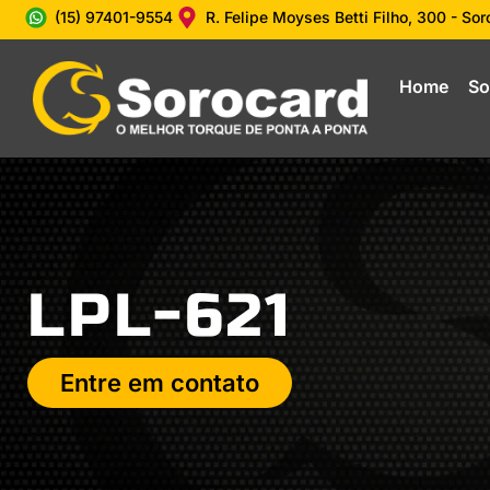
(15) 97401-9554
R. Felipe Moyses Betti Filho, 300 - So
Home
So
LPL-621
Entre em contato