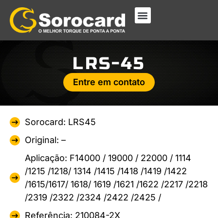
LRS-45
Entre em contato
Sorocard: LRS45
Original: –
Aplicação: F14000 / 19000 / 22000 / 1114
/1215 /1218/ 1314 /1415 /1418 /1419 /1422
/1615/1617/ 1618/ 1619 /1621 /1622 /2217 /2218
/2319 /2322 /2324 /2422 /2425 /
Referência: 210084-2X