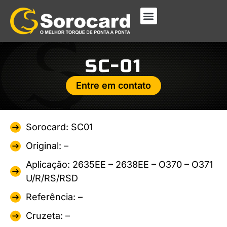
SC-01
Entre em contato
Sorocard: SC01
Original: –
Aplicação: 2635EE – 2638EE – O370 – O371
U/R/RS/RSD
Referência: –
Cruzeta: –