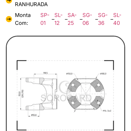
RANHURADA
Monta
SP-
SL-
SA-
SG-
SG-
SL-
–
–
–
–
–
Com:
01
12
25
06
36
40