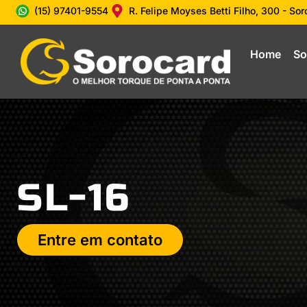
(15) 97401-9554
R. Felipe Moyses Betti Filho, 300 - So
Home
So
SL-16
Entre em contato