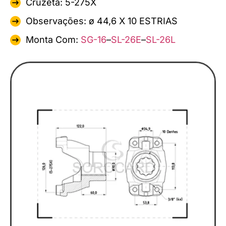
Cruzeta: 5-275X
Observações: ø 44,6 X 10 ESTRIAS
Monta Com:
SG-16
–
SL-26E
–
SL-26L