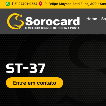
(15) 97401-9554
R. Felipe Moyses Betti Filho, 300 - So
Home
So
ST-37
Entre em contato